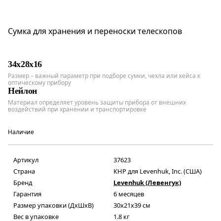
Сумка для хранения и переноски телескопов
34х28х16
Размер – важный параметр при подборе сумки, чехла или кейса к
оптическому прибору
Нейлон
Материал определяет уровень защиты прибора от внешних
воздействий при хранении и транспортировке
Наличие
Артикул
37623
Страна
КНР для Levenhuk, Inc. (США)
Бренд
Levenhuk (Левенгук)
Гарантия
6 месяцев
Размер упаковки (ДxШxВ)
30x21x39 см
Вес в упаковке
1.8 кг