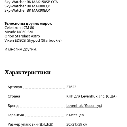
Sky-Watcher BK MAK150SP OTA
Sky-Watcher BK MAK80EQ1
Sky-Watcher BK MAK90EQ1
Телескопы других марок
Celestron LCM 80
Meade NG60-SM
Orion StarBlast Astro
Vixen ED80Sf Skypod (Starbook-s)
И многим другим.
Характеристики
Артикул
37623
Страна
КНР для Levenhuk, Inc. (США)
Бренд
Levenhuk (Левенгук)
Гарантия
6 месяцев
Размер упаковки (ДxШxВ)
30x21x39 см