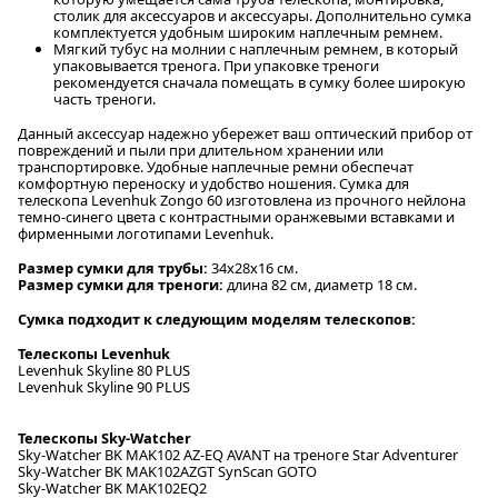
столик для аксессуаров и аксессуары. Дополнительно сумка
комплектуется удобным широким наплечным ремнем.
Мягкий тубус на молнии с наплечным ремнем, в который
упаковывается тренога. При упаковке треноги
рекомендуется сначала помещать в сумку более широкую
часть треноги.
Данный аксессуар надежно убережет ваш оптический прибор от
повреждений и пыли при длительном хранении или
транспортировке. Удобные наплечные ремни обеспечат
комфортную переноску и удобство ношения. Сумка для
телескопа Levenhuk Zongo 60 изготовлена из прочного нейлона
темно-синего цвета с контрастными оранжевыми вставками и
фирменными логотипами Levenhuk.
Размер сумки для трубы:
34х28х16 см.
Размер сумки для треноги:
длина 82 см, диаметр 18 см.
Сумка подходит к следующим моделям телескопов:
Телескопы Levenhuk
Levenhuk Skyline 80 PLUS
Levenhuk Skyline 90 PLUS
Телескопы Sky-Watcher
Sky-Watcher BK MAK102 AZ-EQ AVANT на треноге Star Adventurer
Sky-Watcher BK MAK102AZGT SynScan GOTO
Sky-Watcher BK MAK102EQ2