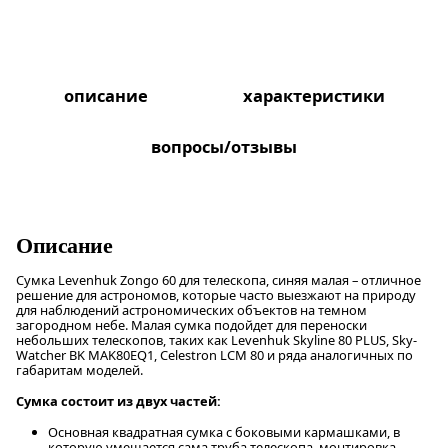
описание
характеристики
вопросы/отзывы
Описание
Сумка Levenhuk Zongo 60 для телескопа, синяя малая – отличное
решение для астрономов, которые часто выезжают на природу
для наблюдений астрономических объектов на темном
загородном небе. Малая сумка подойдет для переноски
небольших телескопов, таких как Levenhuk Skyline 80 PLUS, Sky-
Watcher BK MAK80EQ1, Celestron LCM 80 и ряда аналогичных по
габаритам моделей.
Сумка состоит из двух частей:
Основная квадратная сумка с боковыми кармашками, в
которую умещается сама труба телескопа, монтировка,