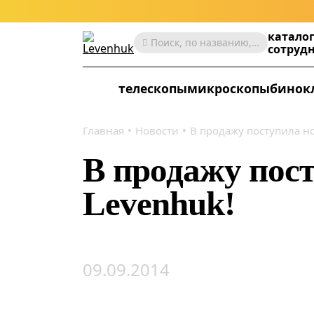
катало
Поиск, по названию, артикулу, категории и др.
сотруд
телескопы
микроскопы
бинок
Главная
Новости
В продажу поступила но
В продажу пос
Levenhuk!
09.09.2014