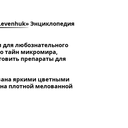
Levenhuk»
Энциклопедия
м для любознательного
во тайн микромира,
отовить препараты для
вана яркими цветными
 на плотной мелованной