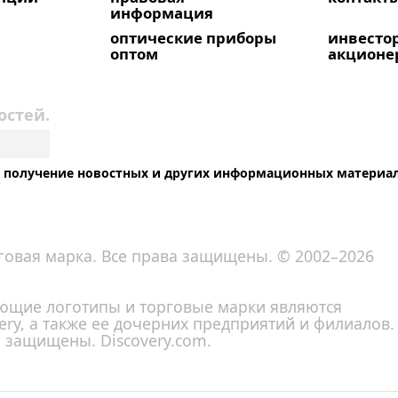
информация
оптические приборы
инвесто
оптом
акционе
остей.
на получение новостных и других информационных материа
говая марка. Все права защищены. © 2002–2026
вующие логотипы и торговые марки являются
ry, а также ее дочерних предприятий и филиалов.
а защищены. Discovery.com.