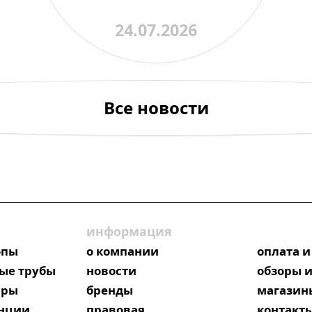
24.07.2026
Все новости
информация
опы
о компании
оплата и
ые трубы
новости
обзоры и
яры
бренды
магазин
анции
правовая
контакт