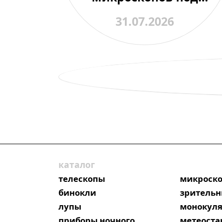
контролем одного
31.07.2026
преподавателя
каталог
телескопы
микроск
бинокли
зрительн
лупы
монокул
приборы ночного
метеост