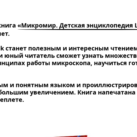
 книга
«Микромир. Детская энциклопедия 
ет.
uk станет полезным и интересным чтение
ги юный читатель сможет узнать множест
ринципах работы микроскопа, научиться г
тым и понятным языком и проиллюстриро
большим увеличением. Книга напечатана
еплете.