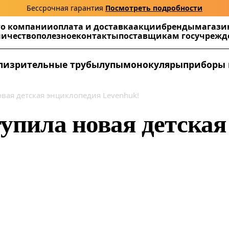
Бессрочная гарантия
Посмотреть подробности
г
о компании
оплата и доставка
акции
бренды
магази
ничество
полезное
контакты
поставщикам госучреж
ли
зрительные трубы
лупы
монокуляры
приборы 
вая детская энциклопедия Levenhuk!
тупила новая детска