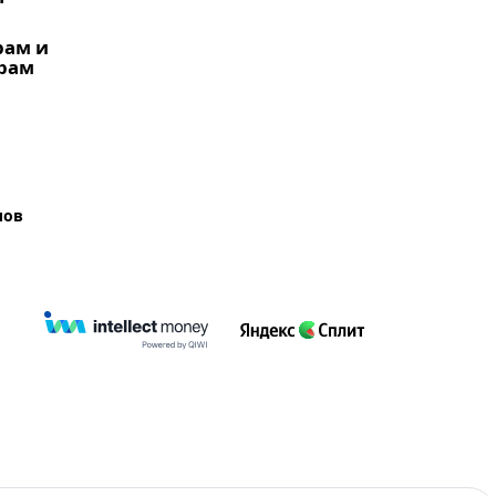
рам и
рам
лов