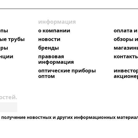
информация
опы
о компании
оплата и
ые трубы
новости
обзоры и
яры
бренды
магазин
анции
правовая
контакт
информация
оптические приборы
инвесто
оптом
акционе
остей.
на получение новостных и других информационных материа