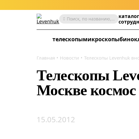
катало
Поиск, по названию, артикулу, категории и др.
сотруд
телескопы
микроскопы
бинок
Главная
Новости
Телескопы Levenhuk вн
Телескопы Lev
Москве космос
15.05.2012