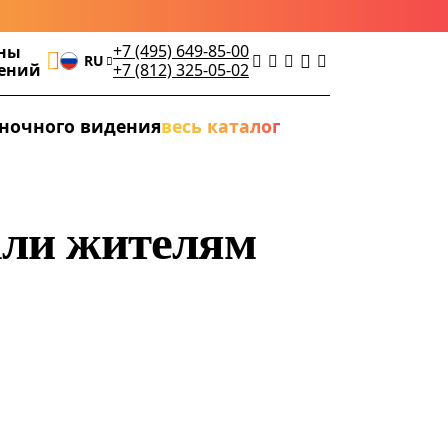
+7 (495) 649-85-00
ны
RU
дений
+7 (812) 325-05-02
ночного видения
весь каталог
али жителям