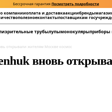
Бессрочная гарантия
Посмотреть подробности
г
о компании
оплата и доставка
акции
бренды
магази
ничество
полезное
контакты
поставщикам госучреж
ли
зрительные трубы
лупы
монокуляры
приборы 
овь открывали жителям Москве космос
enhuk вновь открыв