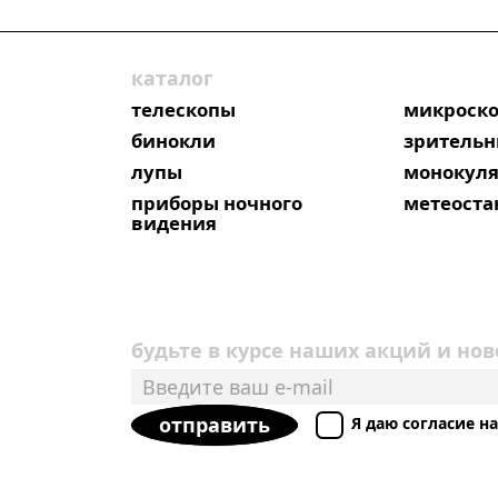
каталог
телескопы
микроск
бинокли
зрительн
лупы
монокул
приборы ночного
метеост
видения
будьте в курсе наших акций и нов
отправить
Я даю согласие 