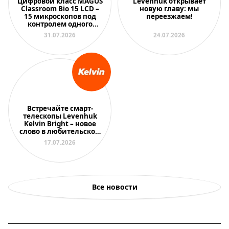
Цифровой класс MAGUS
Levenhuk открывает
Classroom Bio 15 LCD –
новую главу: мы
15 микроскопов под
переезжаем!
контролем одного
преподавателя
31.07.2026
24.07.2026
Встречайте смарт-
телескопы Levenhuk
Kelvin Bright – новое
слово в любительской
астрономии
17.07.2026
Все новости