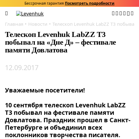
Бессрочная гарантия
Посмотреть подробности
Главная
Новости
Телескоп Levenhuk LabZZ T3 побывал 
Телескоп Levenhuk LabZZ T3
побывал на «Дне Д» – фестивале
памяти Довлатова
12.09.2017
Уважаемые посетители!
10 сентября телескоп Levenhuk LabZZ
T3 побывал на фестивале памяти
Довлатова. Праздник прошел в Санкт-
Петербурге и объединил всех
поклонников творчества писателя.