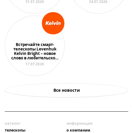
31.07.2026
24.07.2026
Встречайте смарт-
телескопы Levenhuk
Kelvin Bright – новое
слово в любительской
астрономии
17.07.2026
Все новости
каталог
информация
телескопы
о компании