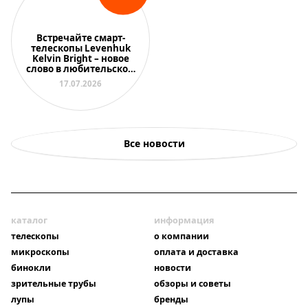
Встречайте смарт-
телескопы Levenhuk
Kelvin Bright – новое
слово в любительской
астрономии
17.07.2026
Все новости
каталог
информация
телескопы
о компании
микроскопы
оплата и доставка
бинокли
новости
зрительные трубы
обзоры и советы
лупы
бренды