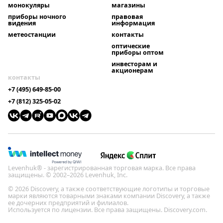
монокуляры
магазины
приборы ночного
правовая
видения
информация
метеостанции
контакты
оптические
приборы оптом
инвесторам и
акционерам
контакты
+7 (495) 649-85-00
+7 (812) 325-05-02
Levenhuk® - зарегистрированная торговая марка. Все права
защищены. © 2002–2026 Levenhuk, Inc.
© 2026 Discovery, а также соответствующие логотипы и торговые
марки являются товарными знаками компании Discovery, а также
ее дочерних предприятий и филиалов.
Используется по лицензии. Все права защищены. Discovery.com.