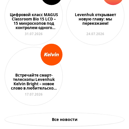
Цифровой класс MAGUS
Levenhuk открывает
Classroom Bio 15 LCD –
новую главу: мы
15 микроскопов под
переезжаем!
контролем одного
преподавателя
31.07.2026
24.07.2026
Встречайте смарт-
телескопы Levenhuk
Kelvin Bright – новое
слово в любительской
астрономии
17.07.2026
Все новости