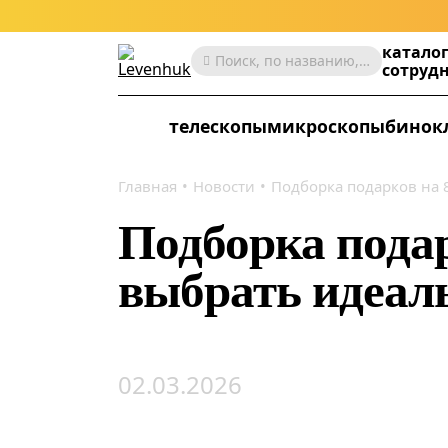
катало
Поиск, по названию, артикулу, категории и др.
сотруд
телескопы
микроскопы
бинок
Главная
Новости
Подборка подарков на 
Подборка подар
выбрать идеал
02.03.2026