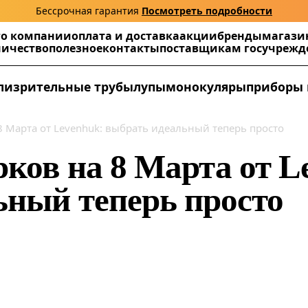
Бессрочная гарантия
Посмотреть подробности
г
о компании
оплата и доставка
акции
бренды
магази
ничество
полезное
контакты
поставщикам госучреж
ли
зрительные трубы
лупы
монокуляры
приборы 
8 Марта от Levenhuk: выбрать идеальный теперь просто
ков на 8 Марта от L
ьный теперь просто