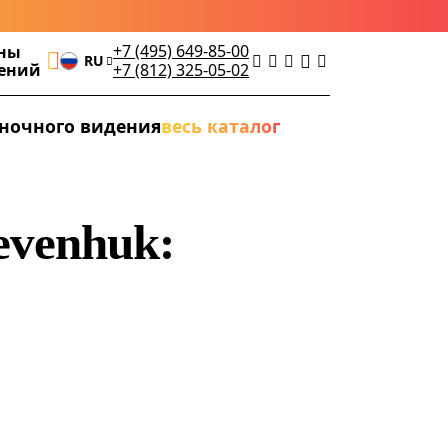
+7 (495) 649-85-00
ны
RU
дений
+7 (812) 325-05-02
ночного видения
весь каталог
evenhuk: