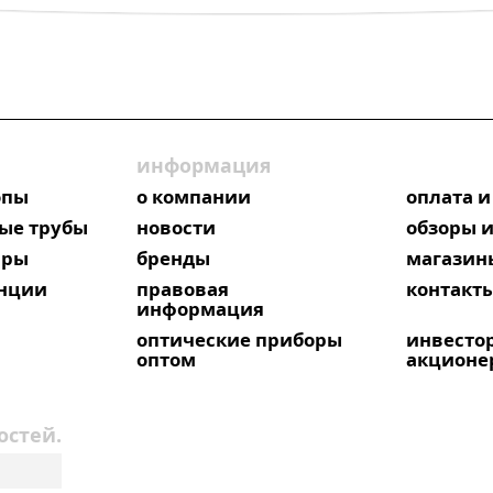
информация
опы
о компании
оплата и
ые трубы
новости
обзоры и
яры
бренды
магазин
анции
правовая
контакт
информация
оптические приборы
инвесто
оптом
акционе
остей.