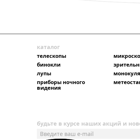
каталог
телескопы
микроск
бинокли
зрительн
лупы
монокул
приборы ночного
метеост
видения
будьте в курсе наших акций и нов