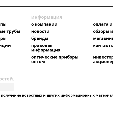
информация
опы
о компании
оплата и
ые трубы
новости
обзоры и
яры
бренды
магазин
анции
правовая
контакт
информация
оптические приборы
инвесто
оптом
акционе
остей.
на получение новостных и других информационных материа