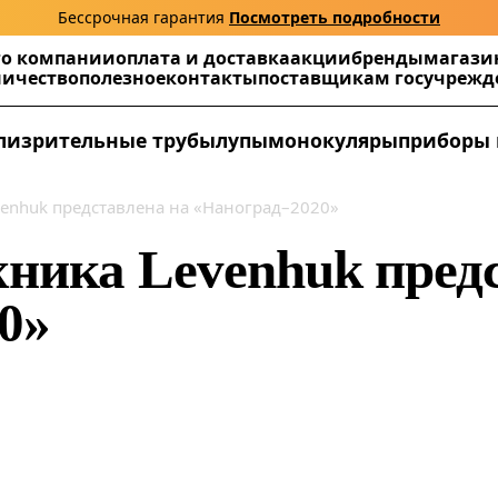
Бессрочная гарантия
Посмотреть подробности
г
о компании
оплата и доставка
акции
бренды
магази
ничество
полезное
контакты
поставщикам госучреж
ли
зрительные трубы
лупы
монокуляры
приборы 
venhuk представлена на «Наноград–2020»
хника Levenhuk пред
0»