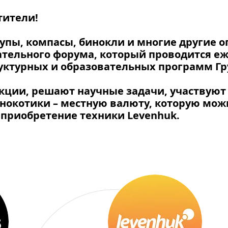
тители!
лупы, компасы, бинокли и многие другие 
ательного форума, который проводится е
уктурных и образовательных программ Г
ции, решают научные задачи, участвуют 
нокотики – местную валюту, которую мож
а приобретение техники Levenhuk.