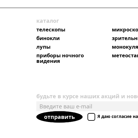
каталог
телескопы
микроск
бинокли
зрительн
лупы
монокул
приборы ночного
метеост
видения
будьте в курсе наших акций и нов
отправить
Я даю согласие 