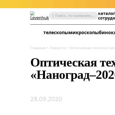
катало
Поиск, по названию, артикулу, категории и др.
сотруд
телескопы
микроскопы
бинок
Главная
Новости
Оптическая техника Le
Оптическая те
«Наноград–202
28.09.2020