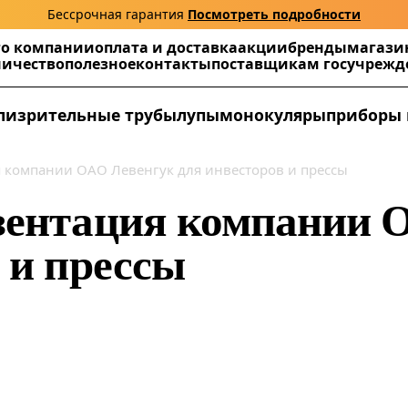
Бессрочная гарантия
Посмотреть подробности
г
о компании
оплата и доставка
акции
бренды
магази
ничество
полезное
контакты
поставщикам госучреж
ли
зрительные трубы
лупы
монокуляры
приборы 
 компании ОАО Левенгук для инвесторов и прессы
зентация компании 
 и прессы