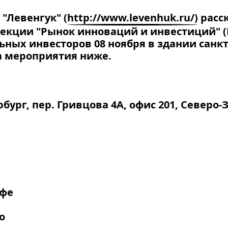
"Левенгук" (
http://www.levenhuk.ru/)
расск
 секции "Рынок инноваций и инвестиций" 
ьных инвесторов 08 ноября в здании санк
 мероприятия ниже.
бург, пер. Гривцова 4А, офис 201, Север
офе
о