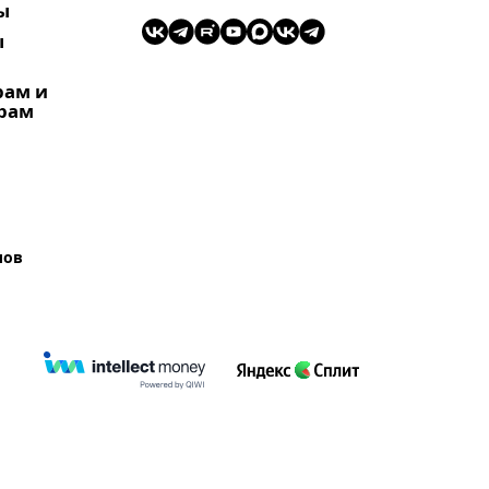
ы
ы
рам и
рам
лов