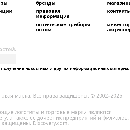
яры
бренды
магазин
анции
правовая
контакт
информация
оптические приборы
инвесто
оптом
акционе
остей.
на получение новостных и других информационных материа
говая марка. Все права защищены. © 2002–2026
вующие логотипы и торговые марки являются
ry, а также ее дочерних предприятий и филиалов.
а защищены. Discovery.com.