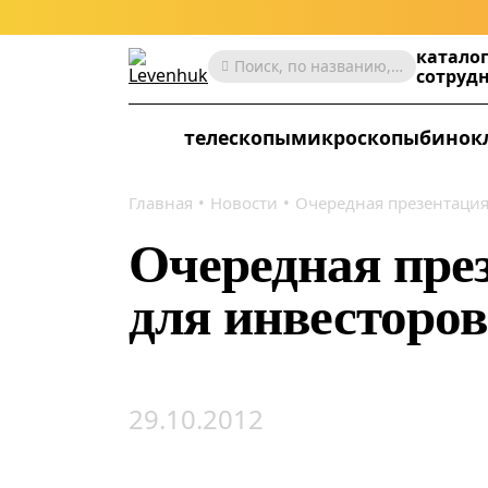
катало
Поиск, по названию, артикулу, категории и др.
сотруд
телескопы
микроскопы
бинок
Главная
Новости
Очередная презентация
Очередная пре
для инвесторов
29.10.2012