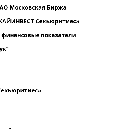
ОАО Московская Биржа
СКАЙИНВЕСТ Секьюритиес»
, финансовые показатели
ук"
Секьюритиес»