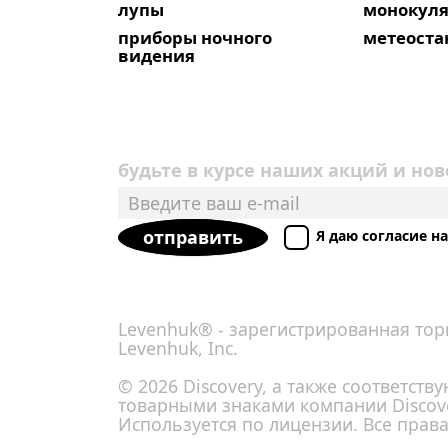
лупы
монокул
приборы ночного
метеост
видения
будьте в курсе наших акций и нов
отправить
Я даю согласие 
Levenhuk® - зарегистрированная тор
Levenhuk, Inc.
© 2026 Discovery, а также соответст
товарными знаками компании Discove
Используется по лицензии. Все прав