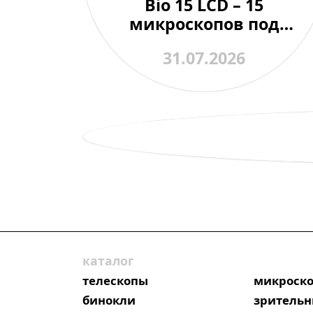
Bio 15 LCD – 15
микроскопов под
контролем одного
31.07.2026
преподавателя
каталог
телескопы
микроск
бинокли
зрительн