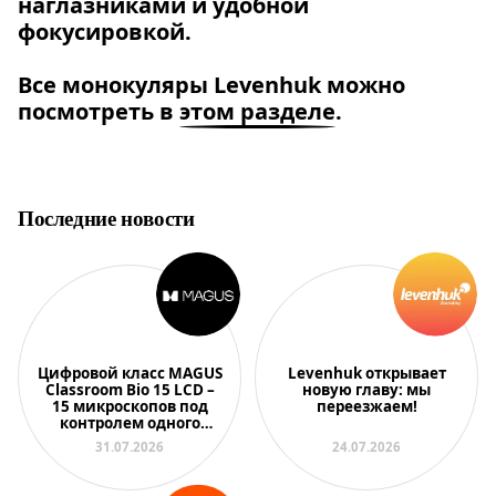
наглазниками и удобной
фокусировкой.
Все монокуляры Levenhuk можно
посмотреть в
этом разделе
.
Последние новости
Цифровой класс MAGUS
Levenhuk открывает
Classroom Bio 15 LCD –
новую главу: мы
15 микроскопов под
переезжаем!
контролем одного
преподавателя
31.07.2026
24.07.2026