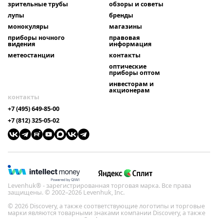
зрительные трубы
обзоры и советы
лупы
бренды
монокуляры
магазины
приборы ночного
правовая
видения
информация
метеостанции
контакты
оптические
приборы оптом
инвесторам и
акционерам
контакты
+7 (495) 649-85-00
+7 (812) 325-05-02
Levenhuk® - зарегистрированная торговая марка. Все права
защищены. © 2002–2026 Levenhuk, Inc.
© 2026 Discovery, а также соответствующие логотипы и торговые
марки являются товарными знаками компании Discovery, а также