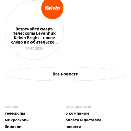
Встречайте смарт-
телескопы Levenhuk
Kelvin Bright – новое
слово в любительской
астрономии
17.07.2026
Все новости
каталог
информация
телескопы
о компании
микроскопы
оплата и доставка
бинокли
новости