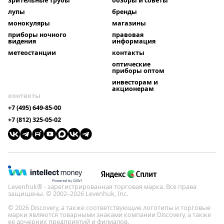
зрительные трубы
обзоры и советы
лупы
бренды
монокуляры
магазины
приборы ночного
правовая
видения
информация
метеостанции
контакты
оптические
приборы оптом
инвесторам и
акционерам
контакты
+7 (495) 649-85-00
+7 (812) 325-05-02
Levenhuk® - зарегистрированная торговая марка. Все права
защищены. © 2002–2026 Levenhuk, Inc.
© 2026 Discovery, а также соответствующие логотипы и торговые
марки являются товарными знаками компании Discovery, а также
ее дочерних предприятий и филиалов.