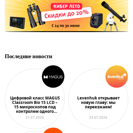
Последние новости
Цифровой класс MAGUS
Levenhuk открывает
Classroom Bio 15 LCD –
новую главу: мы
15 микроскопов под
переезжаем!
контролем одного
преподавателя
31.07.2026
24.07.2026