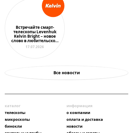
Встречайте смарт-
телескопы Levenhuk
Kelvin Bright – новое
слово в любительской
астрономии
17.07.2026
Все новости
каталог
информация
телескопы
о компании
микроскопы
оплата и доставка
бинокли
новости