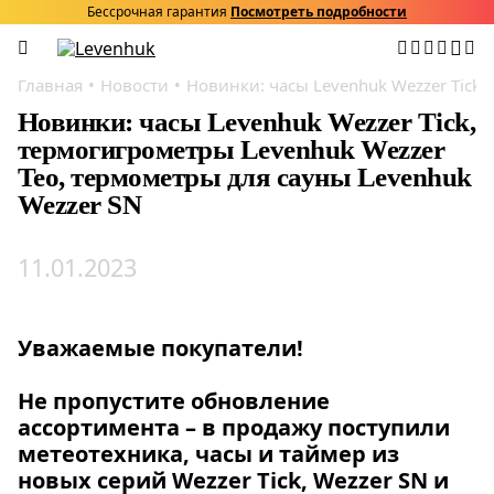
Бессрочная гарантия
Посмотреть подробности
Главная
Новости
Новинки: часы Levenhuk Wezzer Tick,
Новинки: часы Levenhuk Wezzer Tick,
термогигрометры Levenhuk Wezzer
Teo, термометры для сауны Levenhuk
Wezzer SN
11.01.2023
Уважаемые покупатели!
Не пропустите обновление
ассортимента – в продажу поступили
метеотехника, часы и таймер из
новых серий
Wezzer Tick
,
Wezzer SN
и