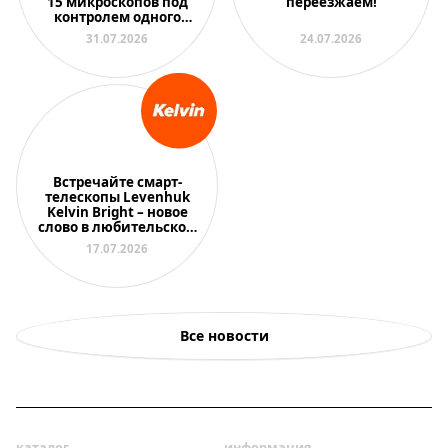
15 микроскопов под
переезжаем!
контролем одного
преподавателя
31.07.2026
24.07.2026
Встречайте смарт-
телескопы Levenhuk
Kelvin Bright – новое
слово в любительской
астрономии
17.07.2026
Все новости
каталог
информация