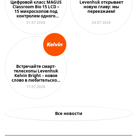
Цифровой класс MAGUS
Levenhuk открывает
Classroom Bio 15 LCD –
новую главу: мы
15 микроскопов под
переезжаем!
контролем одного
преподавателя
31.07.2026
24.07.2026
Встречайте смарт-
телескопы Levenhuk
Kelvin Bright – новое
слово в любительской
астрономии
17.07.2026
Все новости