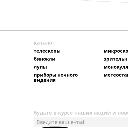
каталог
телескопы
микроск
бинокли
зрительн
лупы
монокул
приборы ночного
метеост
видения
будьте в курсе наших акций и нов