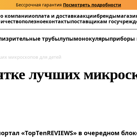
Бессрочная гарантия
Посмотреть подробности
г
о компании
оплата и доставка
акции
бренды
магази
ничество
полезное
контакты
поставщикам госучреж
ли
зрительные трубы
лупы
монокуляры
приборы 
ших микроскопов для детей
ятке лучших микроск
ортал «TopTenREVIEWS» в очередном блок