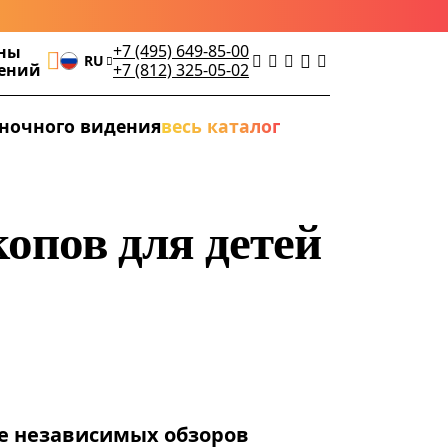
+7 (495) 649-85-00
ны
RU
дений
+7 (812) 325-05-02
ночного видения
весь каталог
опов для детей
е независимых обзоров