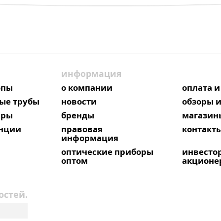
информация
опы
о компании
оплата и
ые трубы
новости
обзоры и
яры
бренды
магазин
анции
правовая
контакт
информация
оптические приборы
инвесто
оптом
акционе
остей.