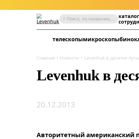
катало
Поиск, по названию, артикулу, категории и др.
сотруд
телескопы
микроскопы
бинок
Главная
Новости
Levenhuk в десятке луч
Levenhuk в дес
20.12.2013
Авторитетный американский п