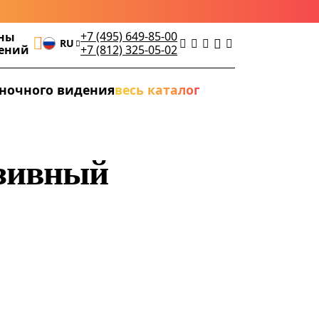
+7 (495) 649-85-00
ны
RU
дений
+7 (812) 325-05-02
ночного видения
весь каталог
юзивный