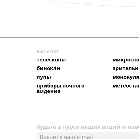
каталог
телескопы
микроск
бинокли
зрительн
лупы
монокул
приборы ночного
метеост
видения
будьте в курсе наших акций и нов