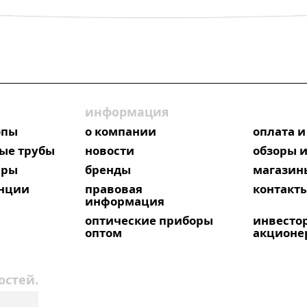
информация
опы
о компании
оплата и
ые трубы
новости
обзоры и
яры
бренды
магазин
анции
правовая
контакт
информация
оптические приборы
инвесто
оптом
акционе
остей.