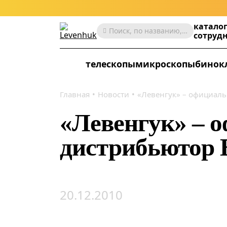
катало
Поиск, по названию, артикулу, категории и др.
сотруд
телескопы
микроскопы
бинок
Главная
Новости
«Левенгук» – официаль
«Левенгук» – 
дистрибьютор B
20.12.2010