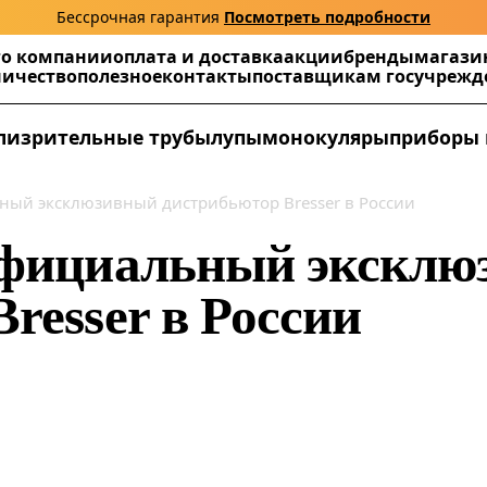
Бессрочная гарантия
Посмотреть подробности
г
о компании
оплата и доставка
акции
бренды
магази
ничество
полезное
контакты
поставщикам госучреж
ли
зрительные трубы
лупы
монокуляры
приборы 
ный эксклюзивный дистрибьютор Bresser в России
официальный экскл
resser в России