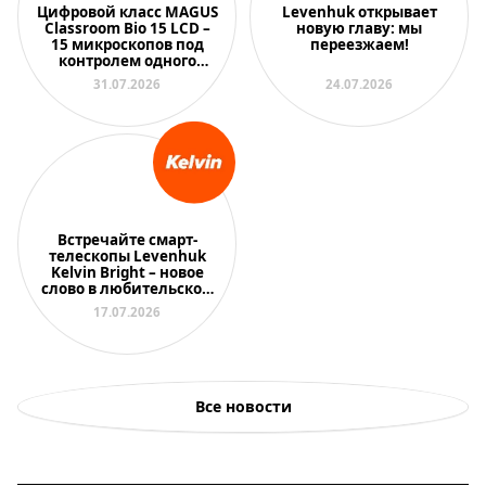
Цифровой класс MAGUS
Levenhuk открывает
Classroom Bio 15 LCD –
новую главу: мы
15 микроскопов под
переезжаем!
контролем одного
преподавателя
31.07.2026
24.07.2026
Встречайте смарт-
телескопы Levenhuk
Kelvin Bright – новое
слово в любительской
астрономии
17.07.2026
Все новости