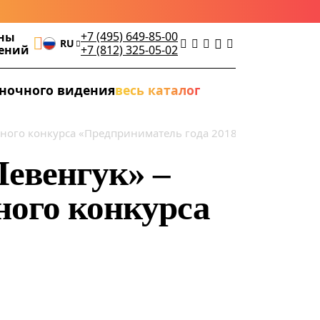
+7 (495) 649-85-00
ны
RU
дений
+7 (812) 325-05-02
ночного видения
весь каталог
ного конкурса «Предприниматель года 2018»
евенгук» –
ного конкурса