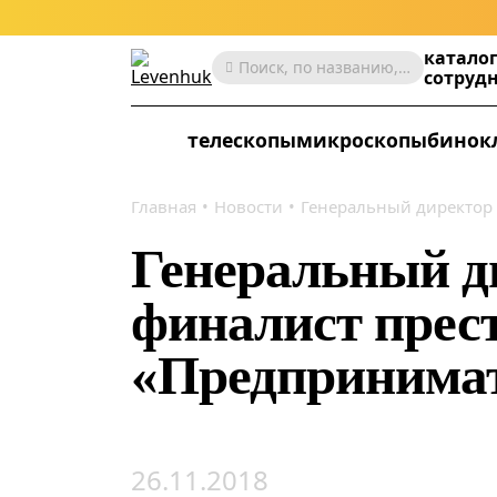
катало
Поиск, по названию, артикулу, категории и др.
сотруд
телескопы
микроскопы
бинок
Главная
Новости
Генеральный директор 
Генеральный д
финалист прес
«Предпринимат
26.11.2018