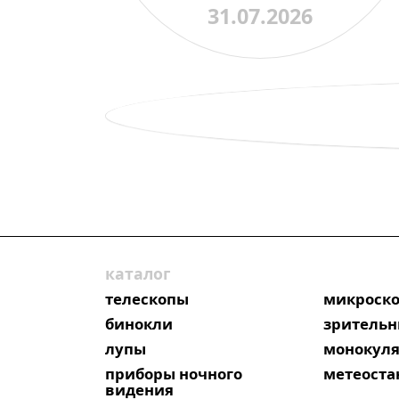
31.07.2026
преподавателя
каталог
телескопы
микроск
бинокли
зрительн
лупы
монокул
приборы ночного
метеост
видения