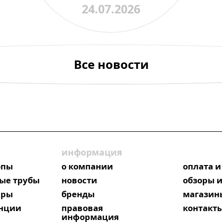
24.07.2026
Все новости
информация
опы
о компании
оплата и
ые трубы
новости
обзоры и
яры
бренды
магазин
анции
правовая
контакт
информация