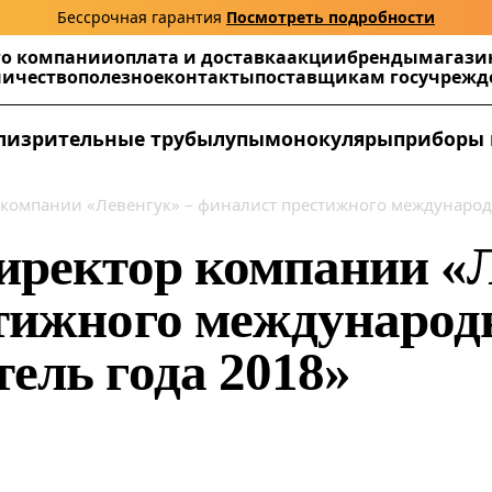
Бессрочная гарантия
Посмотреть подробности
г
о компании
оплата и доставка
акции
бренды
магази
ничество
полезное
контакты
поставщикам госучреж
ли
зрительные трубы
лупы
монокуляры
приборы 
компании «Левенгук» – финалист престижного международ
иректор компании «Л
тижного международ
ель года 2018»