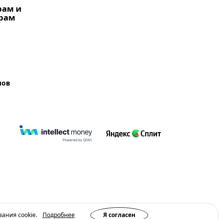
рам и
рам
лов
вания cookie.
Подробнее
Я согласен