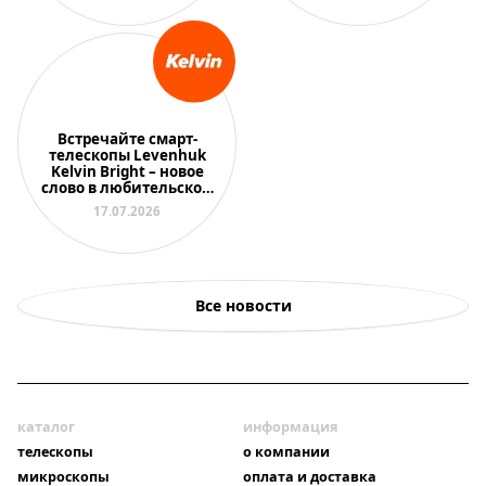
Встречайте смарт-
телескопы Levenhuk
Kelvin Bright – новое
слово в любительской
астрономии
17.07.2026
Все новости
каталог
информация
телескопы
о компании
микроскопы
оплата и доставка