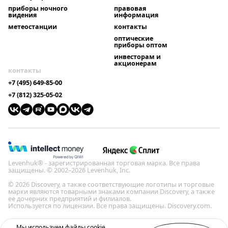
приборы ночного
правовая
видения
информация
метеостанции
контакты
оптические
приборы оптом
инвесторам и
акционерам
контакты
+7 (495) 649-85-00
+7 (812) 325-05-02
Levenhuk® - зарегистрированная торговая марка. Все права
защищены. © 2002–2026 Levenhuk, Inc.
© 2026 Discovery, а также соответствующие логотипы и торговые
марки являются товарными знаками компании Discovery, а также
ее дочерних предприятий и филиалов.
Используется по лицензии. Все права защищены. Discovery.com.
Политика конфиденциальности
Мы используем файлы cookie.