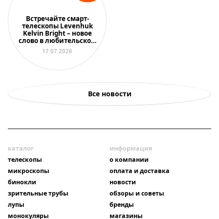
Встречайте смарт-
телескопы Levenhuk
Kelvin Bright – новое
слово в любительской
астрономии
17.07.2026
Все новости
каталог
информация
телескопы
о компании
микроскопы
оплата и доставка
бинокли
новости
зрительные трубы
обзоры и советы
лупы
бренды
монокуляры
магазины