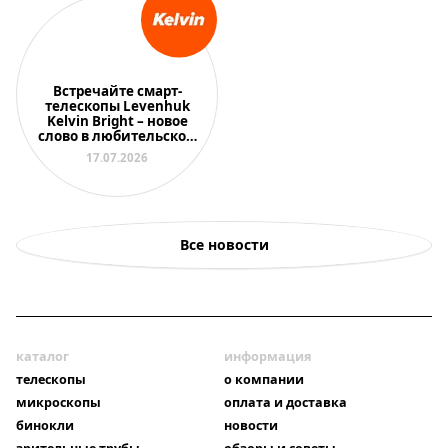
Встречайте смарт-
телескопы Levenhuk
Kelvin Bright – новое
слово в любительской
астрономии
17.07.2026
Все новости
каталог
информация
телескопы
о компании
микроскопы
оплата и доставка
бинокли
новости