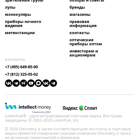
зрительные трубы
обзоры и советы
лупы
бренды
монокуляры
магазины
приборы ночного
правовая
видения
информация
метеостанции
контакты
оптические
приборы оптом
инвесторам и
акционерам
контакты
+7 (495) 649-85-00
+7 (812) 325-05-02
Levenhuk® - зарегистрированная торговая марка. Все права
защищены. © 2002–2026 Levenhuk, Inc.
© 2026 Discovery, а также соответствующие логотипы и торговые
марки являются товарными знаками компании Discovery, а также
ее дочерних предприятий и филиалов.