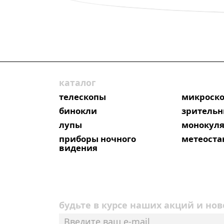
каталог
телескопы
микроск
бинокли
зрительн
лупы
монокул
приборы ночного
метеост
видения
будьте в курсе наших акций и нов