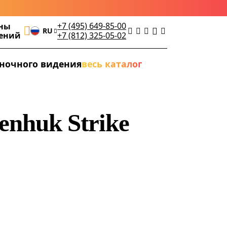
+7 (495) 649-85-00
ны
RU
дений
+7 (812) 325-05-02
ночного видения
весь каталог
enhuk Strike