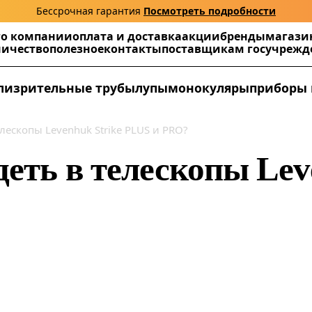
Бессрочная гарантия
Посмотреть подробности
г
о компании
оплата и доставка
акции
бренды
магази
ничество
полезное
контакты
поставщикам госучреж
ли
зрительные трубы
лупы
монокуляры
приборы 
лескопы Levenhuk Strike PLUS и PRO?
еть в телескопы Lev