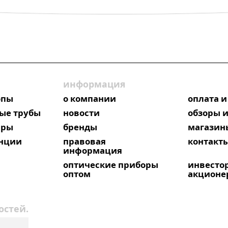
информация
опы
о компании
оплата и
ые трубы
новости
обзоры и
яры
бренды
магазин
анции
правовая
контакт
информация
оптические приборы
инвесто
оптом
акционе
остей.