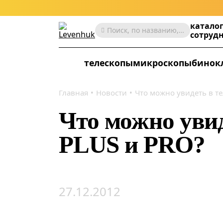
катало
Поиск, по названию, артикулу, категории и др.
сотруд
телескопы
микроскопы
бинок
Главная
Новости
Что можно увидеть в те
Что можно увид
PLUS и PRO?
27.12.2012