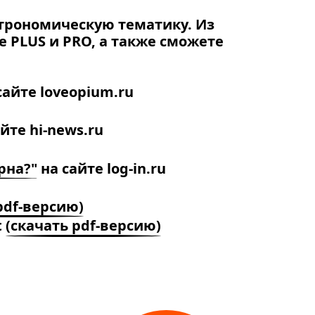
трономическую тематику. Из
e PLUS и PRO, а также сможете
сайте loveopium.ru
йте hi-news.ru
рна?"
на сайте log-in.ru
pdf-версию)
t
(скачать pdf-версию)