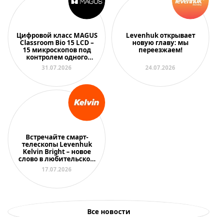
Цифровой класс MAGUS
Levenhuk открывает
Classroom Bio 15 LCD –
новую главу: мы
15 микроскопов под
переезжаем!
контролем одного
преподавателя
31.07.2026
24.07.2026
Встречайте смарт-
телескопы Levenhuk
Kelvin Bright – новое
слово в любительской
астрономии
17.07.2026
Все новости