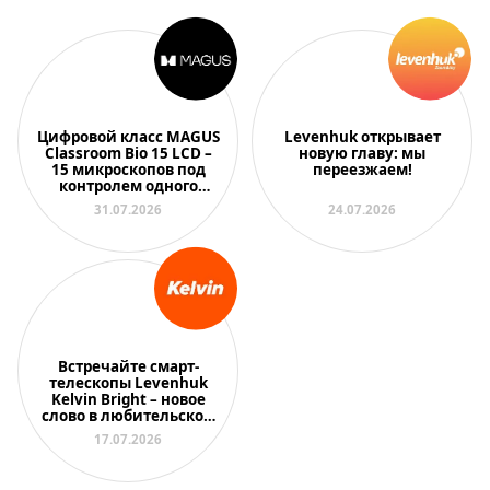
Цифровой класс MAGUS
Levenhuk открывает
Classroom Bio 15 LCD –
новую главу: мы
15 микроскопов под
переезжаем!
контролем одного
преподавателя
31.07.2026
24.07.2026
Встречайте смарт-
телескопы Levenhuk
Kelvin Bright – новое
слово в любительской
астрономии
17.07.2026