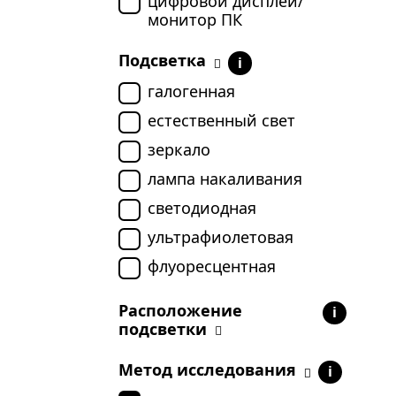
цифровой дисплей/
монитор ПК
Подсветка
i
галогенная
естественный свет
зеркало
лампа накаливания
светодиодная
ультрафиолетовая
флуоресцентная
Расположение
i
подсветки
Метод исследования
i