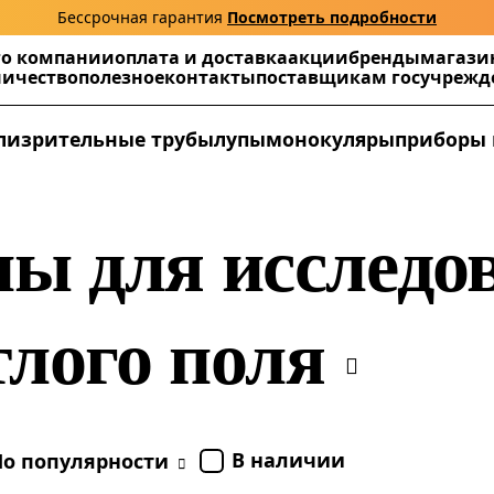
Бессрочная гарантия
Посмотреть подробности
г
о компании
оплата и доставка
акции
бренды
магази
ничество
полезное
контакты
поставщикам госучреж
ли
зрительные трубы
лупы
монокуляры
приборы 
ы для исследо
тлого поля
В наличии
По популярности