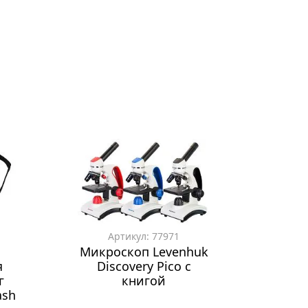
Артикул: 77971
Микроскоп Levenhuk
я
Discovery Pico с
г
книгой
ash