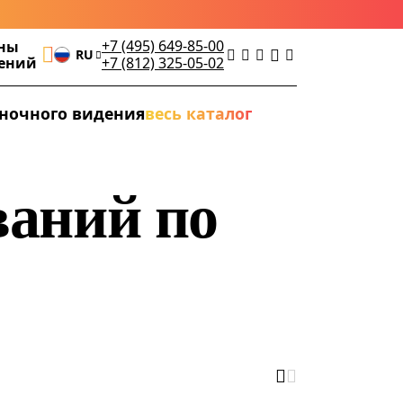
+7 (495) 649-85-00
ны
RU
дений
+7 (812) 325-05-02
ночного видения
весь каталог
ваний по