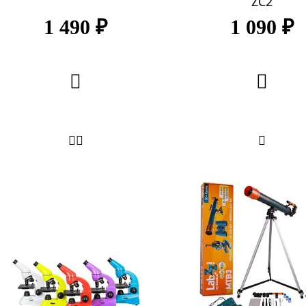
ZC2
1 490 ₽
1 090 ₽