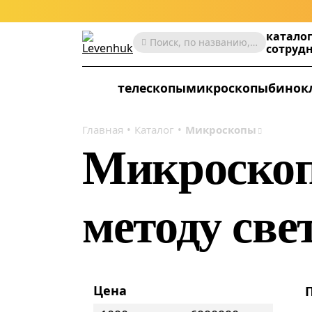
катало
Поиск, по названию, артикулу, категории и др.
сотруд
телескопы
микроскопы
бинок
Главная
Каталог
Микроскопы
Микроскоп
методу све
Цена