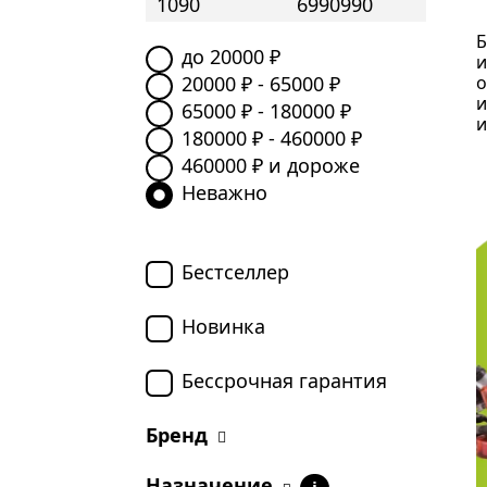
Б
до
20000
₽
и
20000
₽ -
65000
₽
о
и
65000
₽ -
180000
₽
и
180000
₽ -
460000
₽
460000
₽ и дороже
Неважно
Бестселлер
Новинка
Бессрочная гарантия
Бренд
Назначение