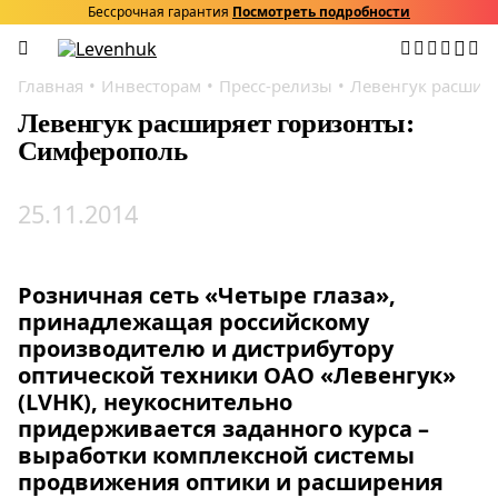
Бессрочная гарантия
Посмотреть подробности
Главная
Инвесторам
Пресс-релизы
Левенгук расшир
Левенгук расширяет горизонты:
Симферополь
25.11.2014
Розничная сеть «Четыре глаза»,
принадлежащая российскому
производителю и дистрибутору
оптической техники ОАО «Левенгук»
(LVHK), неукоснительно
придерживается заданного курса –
выработки комплексной системы
продвижения оптики и расширения