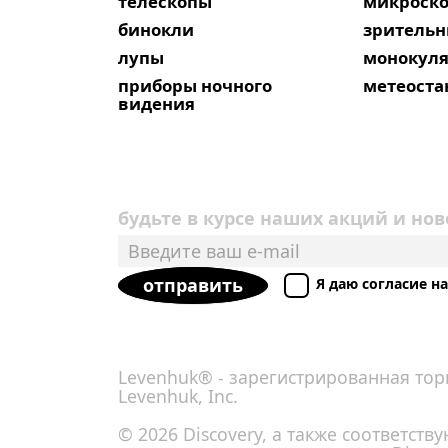
телескопы
микроск
бинокли
зрительн
лупы
монокул
приборы ночного
метеост
видения
будьте в курсе наших акций и нов
отправить
Я даю согласие 
Levenhuk® - зарегистрированная тор
Levenhuk, Inc.
© 2026 Discovery, а также соответст