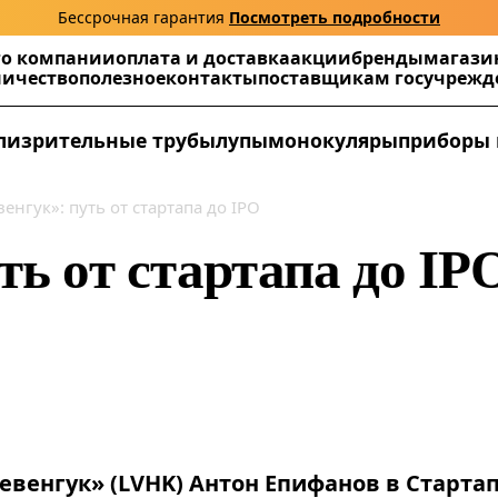
Бессрочная гарантия
Посмотреть подробности
г
о компании
оплата и доставка
акции
бренды
магази
ничество
полезное
контакты
поставщикам госучреж
ли
зрительные трубы
лупы
монокуляры
приборы 
енгук»: путь от стартапа до IPO
ть от стартапа до IP
венгук» (LVHK) Антон Епифанов в Стартап