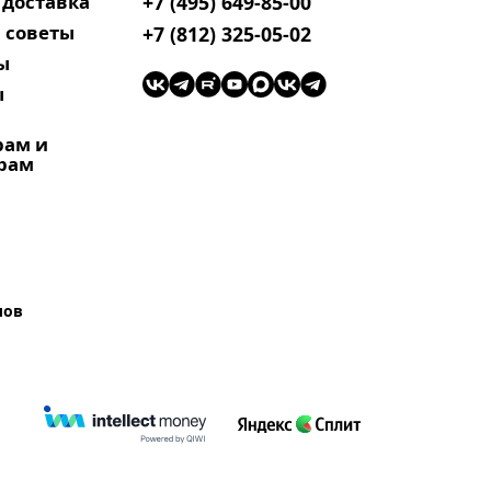
 доставка
+7 (495) 649-85-00
 советы
+7 (812) 325-05-02
ы
ы
рам и
рам
лов