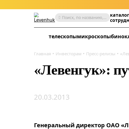
катало
Поиск, по названию, артикулу, категории и др.
сотруд
телескопы
микроскопы
бинок
Главная
Инвесторам
Пресс-релизы
«Лев
«Левенгук»: пу
20.03.2013
Генеральный директор ОАО «Ле