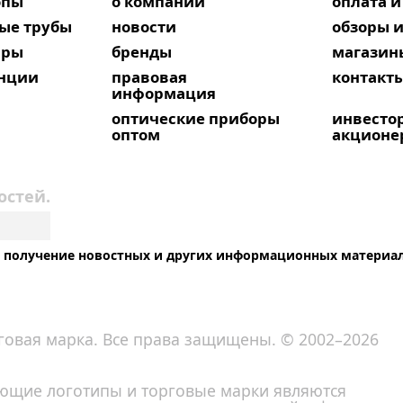
опы
о компании
оплата и
ые трубы
новости
обзоры и
яры
бренды
магазин
анции
правовая
контакт
информация
оптические приборы
инвесто
оптом
акционе
остей.
на получение новостных и других информационных материа
говая марка. Все права защищены. © 2002–2026
вующие логотипы и торговые марки являются