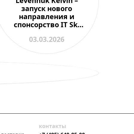
Levenhuk Kelvin –
запуск нового
направления и
спонсорство IT Ski
Race 2026
03.03.2026
контакты