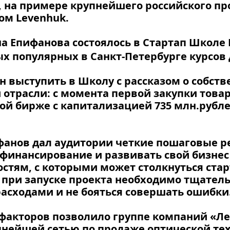
O, на примере крупнейшего российского п
ом Levenhuk.
а Епифанова состоялось в Стартап Школе 
ых популярных в Санкт-Петербурге курсов
 выступить в Школу с рассказом о собст
й отрасли: с момента первой закупки това
ой бирже с капитализацией 735 млн.рубле
фанов дал аудитории четкие пошаговые р
финансирование и развивать свой бизнес 
тям, с которыми может столкнуться старта
 при запуске проекта необходимо тщатель
расходами и не бояться совершать ошибки
факторов позволило группе компаний «Ле
упнейшей сетью по продаже оптической тех