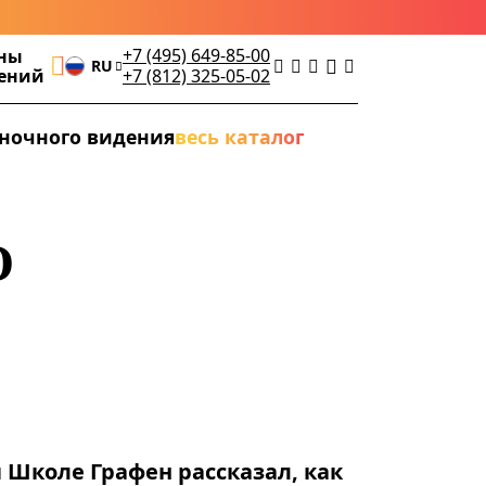
+7 (495) 649-85-00
ны
RU
дений
+7 (812) 325-05-02
ночного видения
весь каталог
O
 Школе Графен рассказал, как