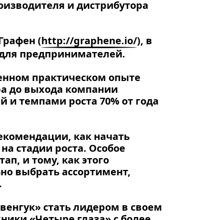
роизводителя и дистрибутора
Графен (
http://graphene.io/
), в
 для предпринимателей.
венном практическом опыте
ра до выхода компании
й и темпами роста 70% от года
екомендации, как начать
на стадии роста. Особое
п, и тому, как этого
но выбрать ассортимент,
.
венгук» стать лидером в своем
ники «Четыре глаза» с более