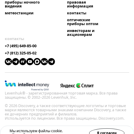
приборы ночного
правовая
видения
информация
метеостанции
контакты
оптические
приборы оптом
инвесторам и
акционерам
контакты
+7 (495) 649-85-00
+7 (812) 325-05-02
Levenhuk® - зарегистрированная торговая марка. Все права
защищены. © 2002–2026 Levenhuk, Inc.
© 2026 Discovery, а также соответствующие логотипы и торговые
марки являются товарными знаками компании Discovery, а также
ее дочерних предприятий и филиалов.
Используется по лицензии. Все права защищены. Discovery.com.
Политика конфиденциальности
Мы используем файлы cookie.
Я согласен