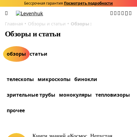
Бессрочная гарантия
Посмотреть подробности
Главная
Обзоры и статьи
Обзоры
Обзоры и статьи
обзоры
статьи
телескопы
микроскопы
бинокли
зрительные трубы
монокуляры
тепловизоры
прочее
Книги знаний «Космос. Непустая