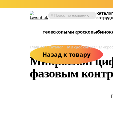
катало
Поиск, по названию, артикулу, категории и др.
сотруд
телескопы
микроскопы
бинок
Главная
Каталог
Микроскопы
Микрос
Назад к товару
Микроскоп циф
фазовым контр