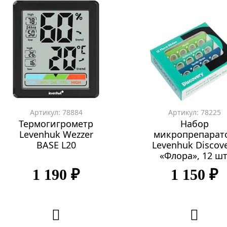
Артикул: 78884
Артикул: 78225
Термогигрометр
Набор
Levenhuk Wezzer
микропрепарат
BASE L20
Levenhuk Discov
«Флора», 12 шт
1 190 ₽
1 150 ₽