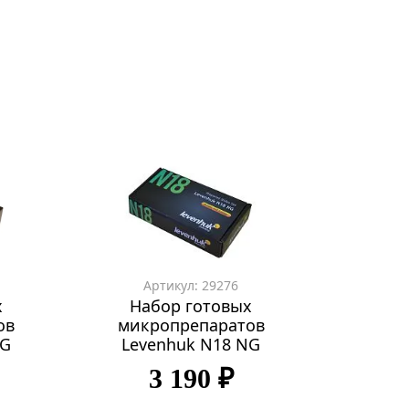
Артикул: 29276
х
Набор готовых
ов
микропрепаратов
NG
Levenhuk N18 NG
3 190 ₽