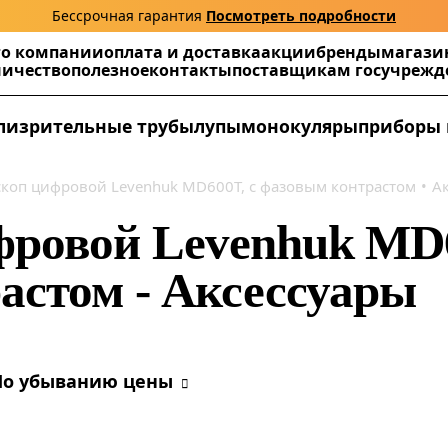
Бессрочная гарантия
Посмотреть подробности
г
о компании
оплата и доставка
акции
бренды
магази
ничество
полезное
контакты
поставщикам госучреж
ли
зрительные трубы
лупы
монокуляры
приборы 
коп цифровой Levenhuk MD600T, с фазовым контрастом
А
ровой Levenhuk MD6
астом - Аксессуары
По убыванию цены