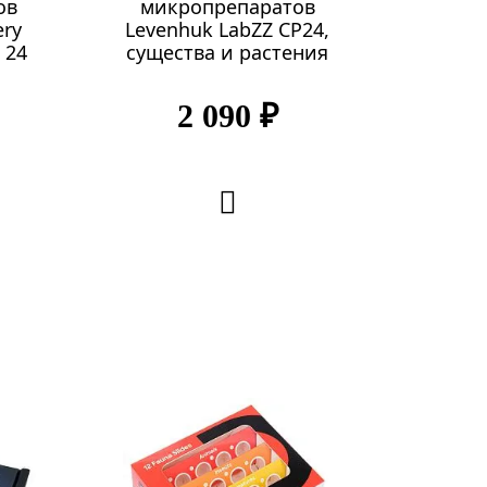
ов
микропрепаратов
ery
Levenhuk LabZZ CP24,
 24
существа и растения
2 090 ₽