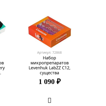
Артикул: 72868
Набор
ов
микропрепаратов
ery
Levenhuk LabZZ C12,
.
существа
1 090 ₽