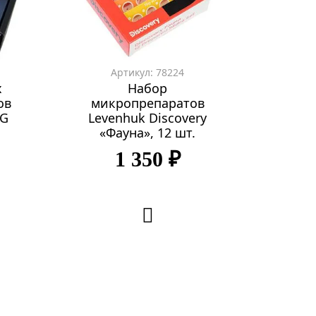
Артикул: 78224
х
Набор
ов
микропрепаратов
NG
Levenhuk Discovery
«Фауна», 12 шт.
1 350 ₽