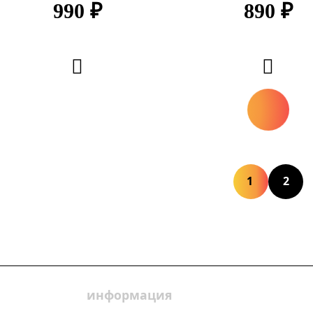
990 ₽
890 ₽
1
2
информация