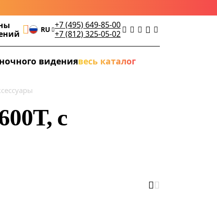
+7 (495) 649-85-00
ны
RU
дений
+7 (812) 325-05-02
ночного видения
весь каталог
ксессуары
00T, с