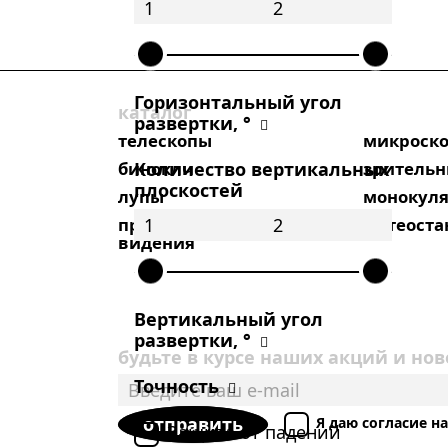
Горизонтальный угол
каталог
развертки, °
телескопы
микроск
Количество вертикальных
бинокли
зрительн
плоскостей
лупы
монокул
приборы ночного
метеост
видения
Вертикальный угол
развертки, °
будьте в курсе наших акций и нов
Точность
отправить
Я даю согласие 
Защита от падений