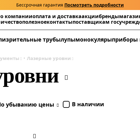
Бессрочная гарантия
Посмотреть подробности
г
о компании
оплата и доставка
акции
бренды
магази
ничество
полезное
контакты
поставщикам госучреж
ли
зрительные трубы
лупы
монокуляры
приборы 
рументы
Лазерные уровни
уровни
В наличии
По убыванию цены