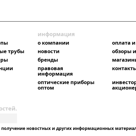
информация
опы
о компании
оплата и
ые трубы
новости
обзоры и
яры
бренды
магазин
анции
правовая
контакт
информация
оптические приборы
инвесто
оптом
акционе
остей.
на получение новостных и других информационных материа