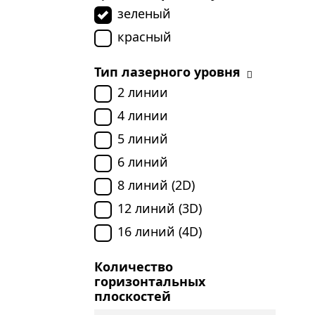
зеленый
красный
Тип лазерного уровня
2 линии
4 линии
5 линий
6 линий
8 линий (2D)
12 линий (3D)
16 линий (4D)
Количество
горизонтальных
плоскостей