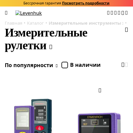
Бессрочная гарантия
Посмотреть подробности
Главная
Каталог
Измерительные инструменты
И
Измерительные
рулетки
В наличии
По популярности